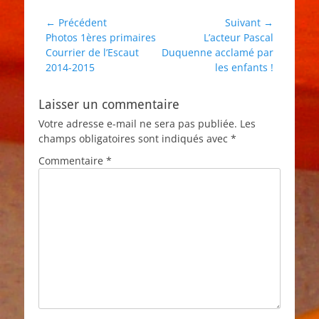
Navigation
← Précédent
Suivant →
Article
Article
Photos 1ères primaires
L’acteur Pascal
de
précédent :
suivant :
Courrier de l’Escaut
Duquenne acclamé par
l’article
2014-2015
les enfants !
Laisser un commentaire
Votre adresse e-mail ne sera pas publiée.
Les
champs obligatoires sont indiqués avec
*
Commentaire
*