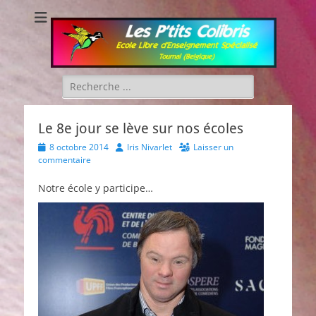
Les P'tits Colibris
Rechercher :
Le 8e jour se lève sur nos écoles
Posted
Author
8 octobre 2014
Iris Nivarlet
Laisser un
on
commentaire
Notre école y participe…