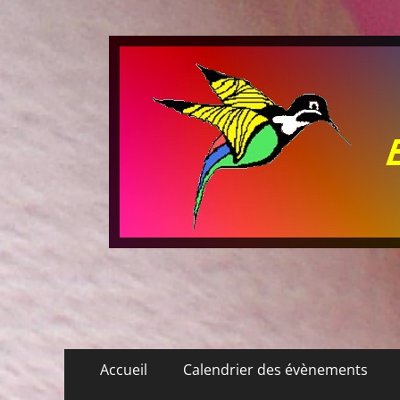
Les P'tits Colibris
Menu
Aller
Accueil
Calendrier des évènements
au
principal