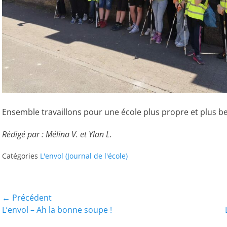
Ensemble travaillons pour une école plus propre et plus be
Rédigé par : Mélina V. et Ylan L.
Catégories
L'envol (Journal de l'école)
Navigation
← Précédent
Article
Article
L’envol – Ah la bonne soupe !
de
précédent :
suivant