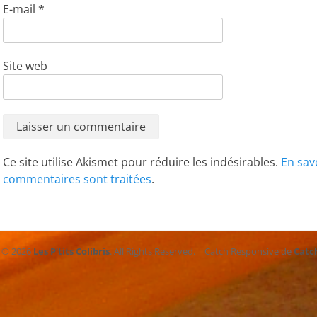
E-mail
*
Site web
Ce site utilise Akismet pour réduire les indésirables.
En sav
commentaires sont traitées
.
t © 2026
Les P'tits Colibris
. All Rights Reserved. | Catch Responsive de
Catc