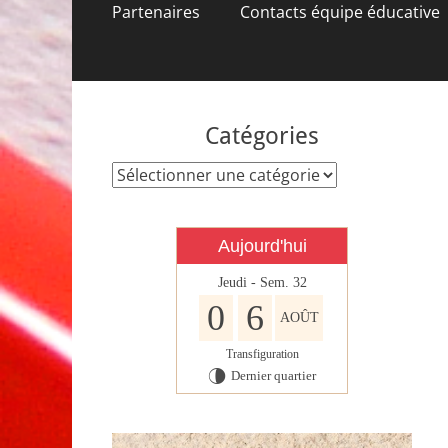
contenu
Partenaires
Contacts équipe éducative
Catégories
Catégories
Aujourd'hui
Jeudi - Sem. 32
0
6
AOÛT
Transfiguration
Dernier quartier
U