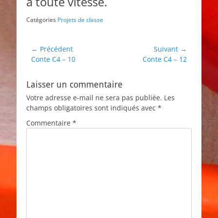
à toute vitesse.
Catégories
Projets de classe
Navigation
← Précédent
Suivant →
Article
Article
Conte C4 – 10
Conte C4 – 12
de
précédent :
suivant :
l’article
Laisser un commentaire
Votre adresse e-mail ne sera pas publiée.
Les
champs obligatoires sont indiqués avec
*
Commentaire
*