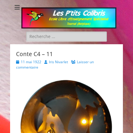
Les P'tits Colibris
Rechercher :
Conte C4 – 11
Posted
Author
11 mai 1922
Iris Nivarlet
Laisser un
on
commentaire