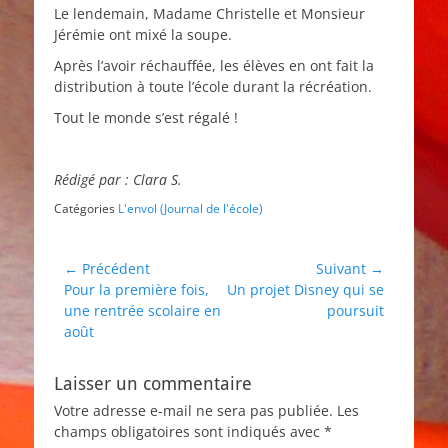
Le lendemain, Madame Christelle et Monsieur
Jérémie ont mixé la soupe.
Après l’avoir réchauffée, les élèves en ont fait la
distribution à toute l’école durant la récréation.
Tout le monde s’est régalé !
Rédigé par : Clara S.
Catégories
L'envol (Journal de l'école)
Navigation
← Précédent
Suivant →
Article
Article
Pour la première fois,
Un projet Disney qui se
de
précédent :
suivant :
une rentrée scolaire en
poursuit
l’article
août
Laisser un commentaire
Votre adresse e-mail ne sera pas publiée.
Les
champs obligatoires sont indiqués avec
*