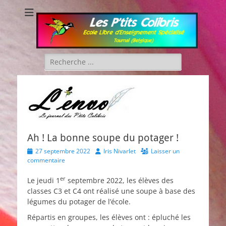
Les P'tits Colibris
Rechercher :
Ah ! La bonne soupe du potager !
Posted
Author
27 septembre 2022
Iris Nivarlet
Laisser un
on
commentaire
er
Le jeudi 1
septembre 2022, les élèves des
classes C3 et C4 ont réalisé une soupe à base des
légumes du potager de l’école.
Répartis en groupes, les élèves ont : épluché les