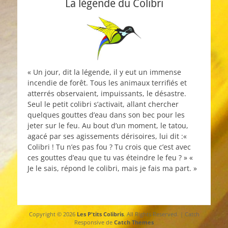
La légende du Colibri
« Un jour, dit la légende, il y eut un immense
incendie de forêt. Tous les animaux terrifiés et
atterrés observaient, impuissants, le désastre.
Seul le petit colibri s’activait, allant chercher
quelques gouttes d’eau dans son bec pour les
jeter sur le feu. Au bout d’un moment, le tatou,
agacé par ses agissements dérisoires, lui dit :«
Colibri ! Tu n’es pas fou ? Tu crois que c’est avec
ces gouttes d’eau que tu vas éteindre le feu ? » «
Je le sais, répond le colibri, mais je fais ma part. »
Copyright © 2026
Les P'tits Colibris
. All Rights Reserved. | Catch
Responsive de
Catch Themes