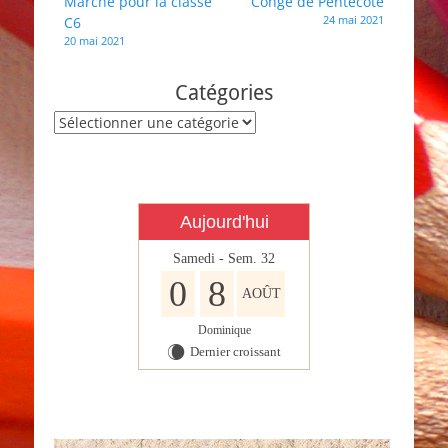
Navigation
Marche pour la classe
Congé de Pentecôte
C8
24 mai 2021
C6
de
20 mai 2021
l’article
Catégories
Catégories
Aujourd'hui
Samedi - Sem. 32
0
8
AOÛT
Dominique
Dernier croissant
W