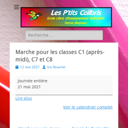
Les P'tits Colibris
Rechercher :
Marche pour les classes C1 (après-
midi), C7 et C8
Posted
Author
12 mai 2021
Iris Nivarlet
on
Marche
Journée entière
pour
21 mai 2021
les
classes
Lire plus
C1
Voir le calendrier complet
(après-
midi),
C7
et