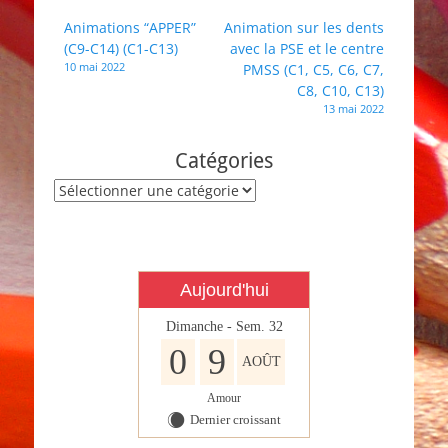
le
Navigation
Animations “APPER”
Animation sur les dents
centre
(C9-C14) (C1-C13)
avec la PSE et le centre
de
PMSS
10 mai 2022
PMSS (C1, C5, C6, C7,
l’article
(C2,
C8, C10, C13)
C3,
13 mai 2022
C4,
C9,
Catégories
C11,
C12,
Catégories
C14)
Aujourd'hui
Dimanche - Sem. 32
0
9
AOÛT
Amour
Dernier croissant
X