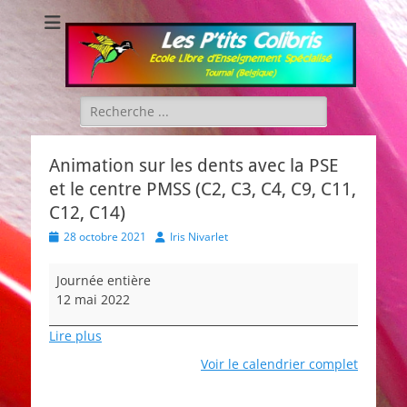
Les P'tits Colibris
Rechercher :
Animation sur les dents avec la PSE
et le centre PMSS (C2, C3, C4, C9, C11,
C12, C14)
Posted
Author
28 octobre 2021
Iris Nivarlet
on
Animation
Journée entière
sur
12 mai 2022
les
dents
Lire plus
avec
Voir le calendrier complet
la
PSE
et