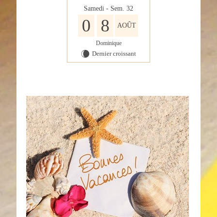
Samedi - Sem. 32
0
8
AOÛT
Dominique
Dernier croissant
W