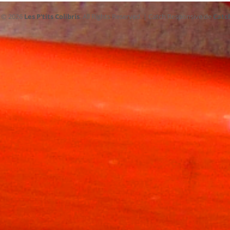
t © 2026
Les P'tits Colibris
. All Rights Reserved. | Catch Responsive de
Catc