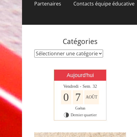
contenu
Partenaires
Contacts équipe éducative
Catégories
Catégories
Aujourd'hui
Vendredi - Sem. 32
0
7
AOÛT
Gaétan
Dernier quartier
U