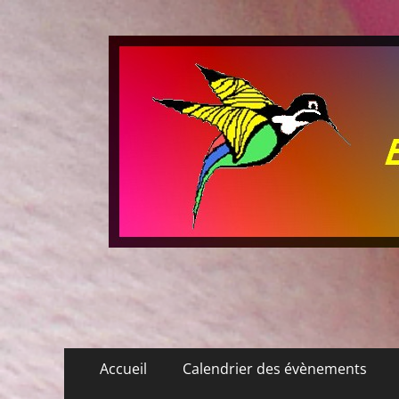
Les P'tits Colibris
Menu
Aller
Accueil
Calendrier des évènements
au
principal