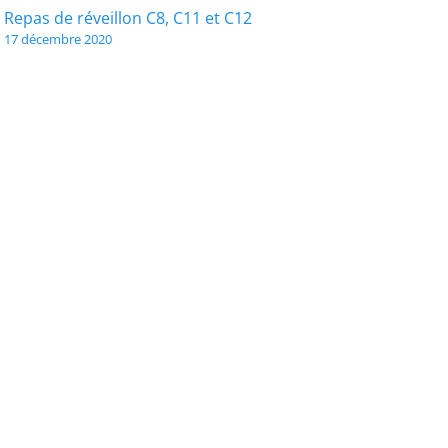
Navigation
Repas de réveillon C8, C11 et C12
17 décembre 2020
de
l’article