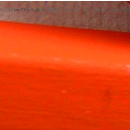
t © 2026
Les P'tits Colibris
. All Rights Reserved. | Catch Responsive de
Catc