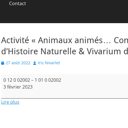
Contact
Activité « Animaux animés… Con
d’Histoire Naturelle & Vivarium 
Posted
Author
27 août 2022
Iris Nivarlet
on
Activité
0 12 0 02002
–
1 01 0 02002
«
3 février 2023
Animaux
animés…
Lire plus
Contons-
les
»
au