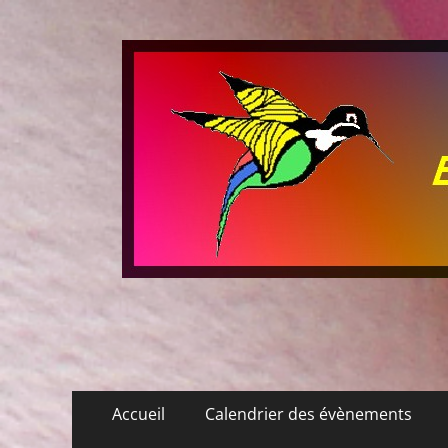
Les P'tits Colibris
Menu
Aller
Accueil
Calendrier des évènements
au
principal