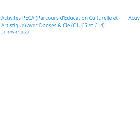
Musée
d’Histoire
Navigation
Activités PECA (Parcours d’Education Culturelle et
Acti
Naturelle
Artistique) avec Danses & Cie (C1, C5 et C14)
&
de
31 janvier 2023
Vivarium
l’article
de
Tournai
(C12)