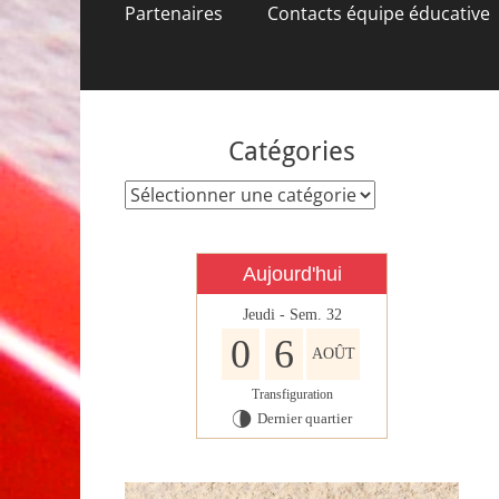
contenu
Partenaires
Contacts équipe éducative
Catégories
Catégories
Aujourd'hui
Jeudi - Sem. 32
0
6
AOÛT
Transfiguration
Dernier quartier
U